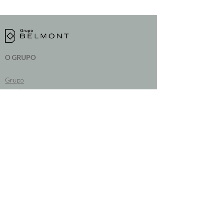
O GRUPO
Grupo
História
Publicações
EMPRESAS
Belmont Emeralds
Belmont Agregados
Itamix
Belmont Agropecuária
Belpar