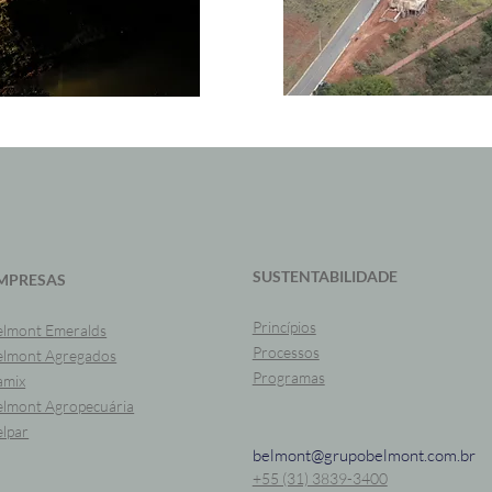
SUSTENTABILIDADE
MPRESAS
Princípios
elmont Emeralds
Processos
elmont Agregados
Programas
amix
elmont Agropecuária
elpar
belmont@grupobelmont.com.br
+55 (31) 3839-3400