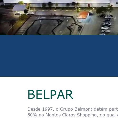
BELPAR
Desde 1997, o Grupo Belmont detém partic
50% no Montes Claros Shopping, do qual é