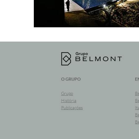
O GRUPO
E
Grupo
B
História
B
Publicações
It
B
B