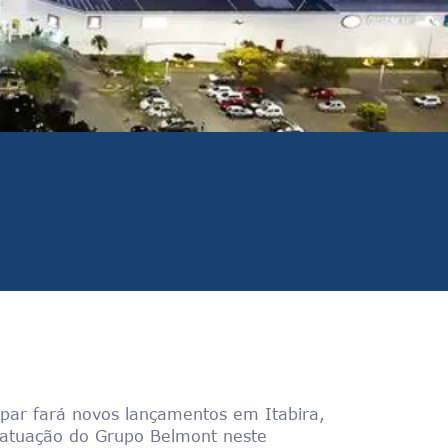
ar fará novos lançamentos em Itabira,
atuação do Grupo Belmont neste